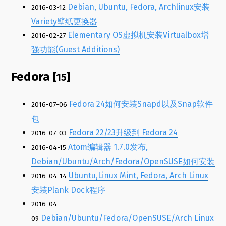
Debian, Ubuntu, Fedora, Archlinux安装
2016-03-12
Variety壁纸更换器
Elementary OS虚拟机安装Virtualbox增
2016-02-27
强功能(Guest Additions)
Fedora
[15]
Fedora 24如何安装Snapd以及Snap软件
2016-07-06
包
Fedora 22/23升级到 Fedora 24
2016-07-03
Atom编辑器 1.7.0发布,
2016-04-15
Debian/Ubuntu/Arch/Fedora/OpenSUSE如何安装
Ubuntu,Linux Mint, Fedora, Arch Linux
2016-04-14
安装Plank Dock程序
2016-04-
Debian/Ubuntu/Fedora/OpenSUSE/Arch Linux
09