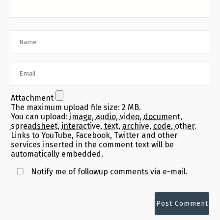
Attachment
The maximum upload file size: 2 MB.
You can upload:
image
,
audio
,
video
,
document
,
spreadsheet
,
interactive
,
text
,
archive
,
code
,
other
.
Links to YouTube, Facebook, Twitter and other
services inserted in the comment text will be
automatically embedded.
Notify me of followup comments via e-mail.