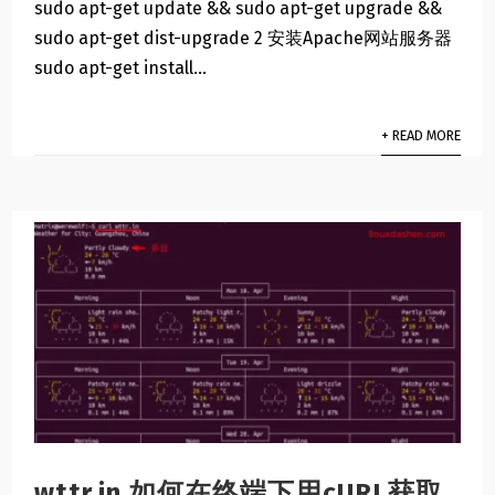
sudo apt-get update && sudo apt-get upgrade &&
sudo apt-get dist-upgrade 2 安装Apache网站服务器
sudo apt-get install...
+ READ MORE
wttr.in 如何在终端下用cURL获取