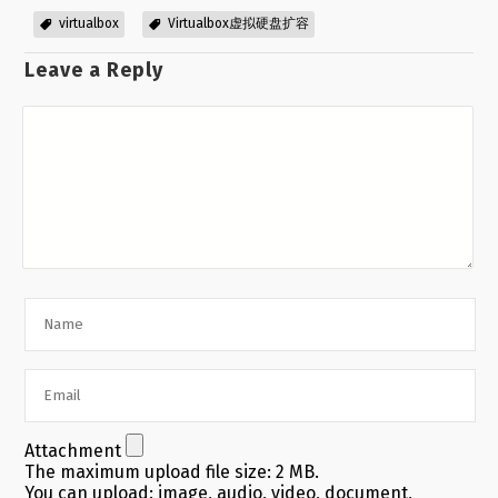
virtualbox
Virtualbox虚拟硬盘扩容
Leave a Reply
Attachment
The maximum upload file size: 2 MB.
You can upload:
image
,
audio
,
video
,
document
,