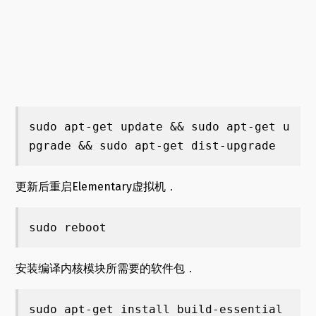
sudo apt-get update && sudo apt-get u
pgrade && sudo apt-get dist-upgrade
更新后重启Elementary虚拟机．
sudo reboot
安装编译内核模块所需要的软件包．
sudo apt-get install build-essential 