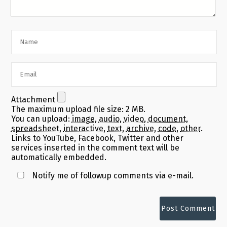
Attachment
The maximum upload file size: 2 MB.
You can upload:
image
,
audio
,
video
,
document
,
spreadsheet
,
interactive
,
text
,
archive
,
code
,
other
.
Links to YouTube, Facebook, Twitter and other
services inserted in the comment text will be
automatically embedded.
Notify me of followup comments via e-mail.