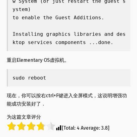
w System (or just restart the guest s
ystem)

to enable the Guest Additions.

Installing graphics libraries and des
ktop services components ...done.
重启Elementary OS虚拟机。
sudo reboot
现在，你可以按右ctrl+F键进入全屏模式，这说明增强功
能成功安装好了．
为这篇文章评分
[Total:
4
Average:
3.8
]