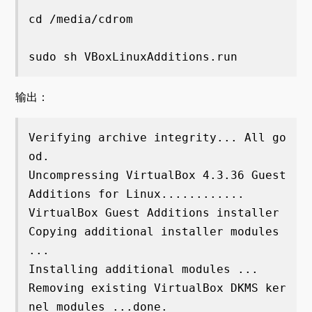
cd /media/cdrom

sudo sh VBoxLinuxAdditions.run
输出：
Verifying archive integrity... All go
od.

Uncompressing VirtualBox 4.3.36 Guest 
Additions for Linux............

VirtualBox Guest Additions installer

Copying additional installer modules 
...

Installing additional modules ...

Removing existing VirtualBox DKMS ker
nel modules ...done.
